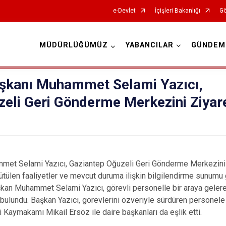
e-Devlet
İçişleri Bakanlığı
Gö
MÜDÜRLÜĞÜMÜZ
YABANCILAR
GÜNDEM
İl Göç İdaresi Müdürlükleri
aşkanı Muhammet Selami Yazıcı,
zeli Geri Gönderme Merkezini Ziyar
met Selami Yazıcı, Gaziantep Oğuzeli Geri Gönderme Merkezini zi
ülen faaliyetler ve mevcut duruma ilişkin bilgilendirme sunumu 
an Muhammet Selami Yazıcı, görevli personelle bir araya gelere
bulundu. Başkan Yazıcı, görevlerini özveriyle sürdüren personele te
 Kaymakamı Mikail Ersöz ile daire başkanları da eşlik etti.