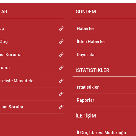
LAR
GÜNDEM
öç
Haberler
 Göç
İlden Haberler
ası Koruma
Duyurular
oruma
İSTATİSTİKLER
aretiyle Mücadele
İstatistikler
Raporlar
ulan Sorular
İLETİŞİM
İl Göç İdaresi Müdürlüğü