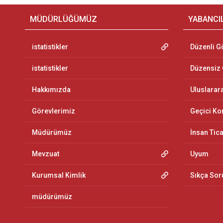
MÜDÜRLÜĞÜMÜZ
YABANCI
istatistikler
Düzenli G
istatistikler
Düzensiz
Hakkımızda
Uluslarar
Görevlerimiz
Geçici K
Müdürümüz
İnsan Tic
Mevzuat
Uyum
Kurumsal Kimlik
Sıkça Sor
müdürümüz