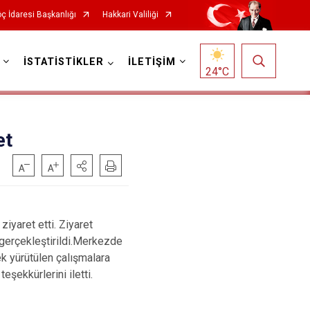
ç İdaresi Başkanlığı
Hakkari Valiliği
İSTATİSTİKLER
İLETİŞİM
24
°C
et
yaret etti. Ziyaret
gerçekleştirildi.Merkezde
k yürütülen çalışmalara
şekkürlerini iletti.