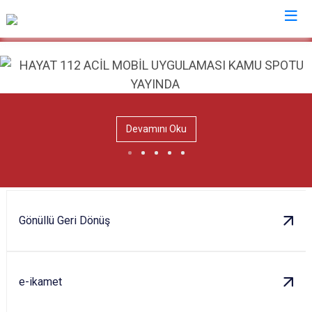
İl Göç İdaresi Müdürlükleri
Devamını Oku
Gönüllü Geri Dönüş
e-ikamet